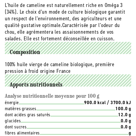
cameline
cameline
L’huile de cameline est naturellement riche en Oméga 3
bio
bio
(34%). Le choix d’un mode de culture biologique garantit
(origine
(origine
un respect de l’environnement, des agriculteurs et une
France)
France)
qualité gustative optimale.Caractérisée par l’odeur du
-
-
chou, elle agrémentera les assaisonnements de vos
250
250
salades. Elle est fortement déconseillée en cuisson.
ml
ml
Composition
100% huile vierge de cameline biologique, première
pression à froid origine France
Apports nutritionnels
Analyse nutritionnelle moyenne pour 100 g
énergie
900.0 kcal / 3700.0 kJ
matières grasses
100.0 g
dont acides gras saturés
12.0 g
glucides
0.0 g
dont sucres
0.0 g
fibres alimentaires
g