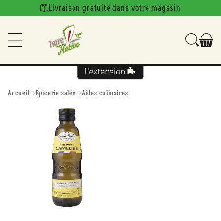
Ignorer et
Livraison gratuite dans votre magasin
passer au
contenu
Accueil
Épicerie salée
Aides culinaires
Passer aux
informations
produits