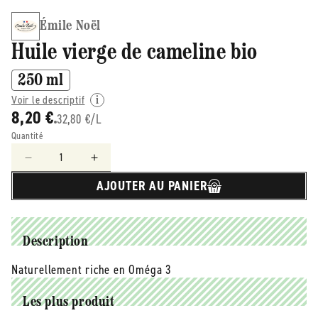
Émile Noël
Huile vierge de cameline bio
250 ml
Voir le descriptif
8,20 €
32,80 €/L
Quantité
Réduire
Augmenter
la
la
AJOUTER AU PANIER
quantité
quantité
de
de
émile
émile
Noël
Noël
Description
-
-
-
-
Naturellement riche en Oméga 3
Huile
Huile
vierge
vierge
Les plus produit
de
de