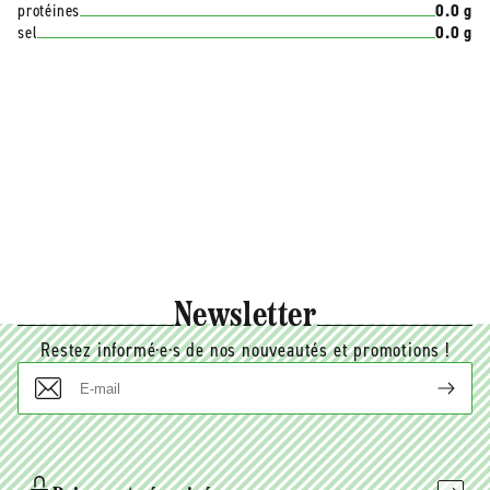
protéines
0.0 g
sel
0.0 g
Newsletter
Restez informé·e·s de nos nouveautés et promotions !
E-
mail