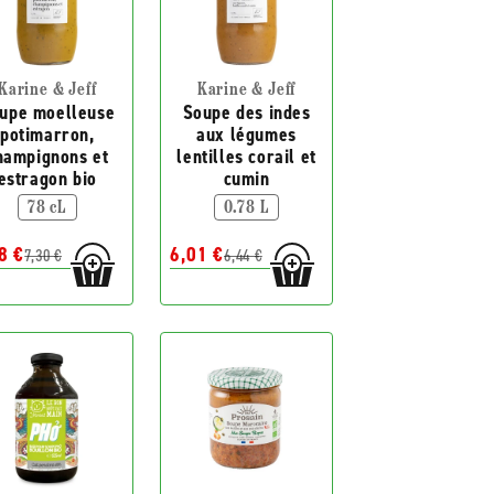
Karine & Jeff
Karine & Jeff
upe moelleuse
Soupe des indes
potimarron,
aux légumes
hampignons et
lentilles corail et
estragon bio
cumin
78 cL
0.78 L
8 €
6,01 €
7,30 €
6,44 €