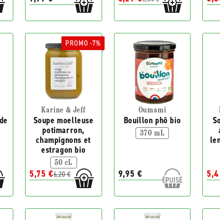
PROMO -7%
Karine & Jeff
Oumami
 de
Soupe moelleuse
Bouillon phô bio
S
potimarron,
370 mL
champignons et
len
estragon bio
50 cL
5,75 €
9,95 €
5,4
6,20 €