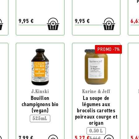
9,95 €
9,95 €
6,6
PROMO -7%
J.Kinski
Karine & Jeff
e
Bouillon
La soupe de
champignons bio
légumes aux
(vegan)
brocolis carottes
poireaux courge et
525mL
origan
0.50 L
7,99 €
5,27 €
5,6
5,64 €