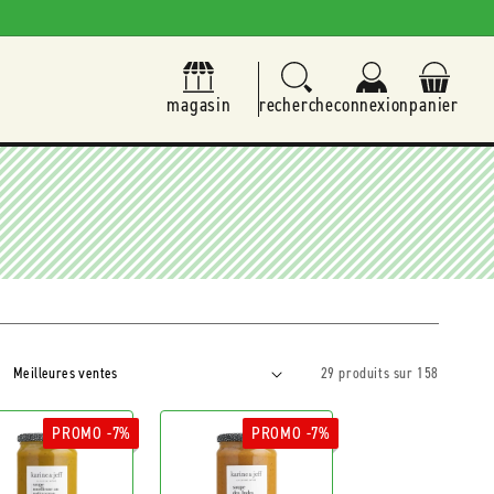
magasin
recherche
connexion
panier
29 produits sur 158
PROMO -7%
PROMO -7%