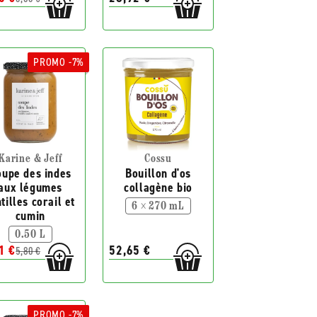
PROMO -7%
Karine & Jeff
Cossu
oupe des indes
Bouillon d'os
aux légumes
collagène bio
tilles corail et
6 × 270 mL
cumin
0.50 L
1 €
52,65 €
5,80 €
PROMO -7%