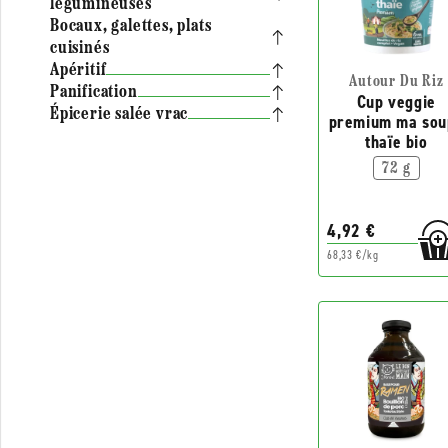
légumineuses
Bocaux, galettes, plats
cuisinés
Apéritif
Autour Du Riz
Panification
Cup veggie
Épicerie salée vrac
premium ma sou
thaïe bio
72 g
4,92 €
68,33 €/kg