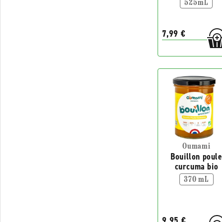
525mL
7,99 €
Oumami
Bouillon poul
curcuma bio
370 mL
9,95 €