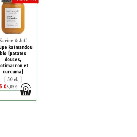
Karine & Jeff
upe katmandou
bio (patates
douces,
potimarron et
curcuma)
50 cL
5 €
6,05 €