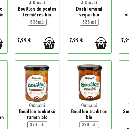
J.Kinski
J.Kinski
rc
Bouillon de poules
Dashi umami
io
fermières bio
vegan bio
v
525mL
525 ml
7,99 €
7,99 €
7,9
Oumami
Oumami
u
Bouillon tonkotsû
Bouillon tradition
So
on
ramen bio
bio
370 mL
370 mL