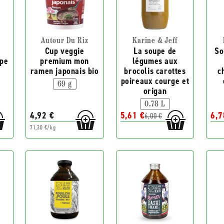
Autour Du Riz
Karine & Jeff
Cup veggie
La soupe de
So
pe
premium mon
légumes aux
ramen japonais bio
brocolis carottes
c
poireaux courge et
69 g
origan
0.78 L
4,92 €
5,61 €
6,7
6,00 €
71,30 €/kg