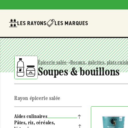
Ignorer et
passer au
contenu
LES RAYONS
LES MARQUES
Épicerie salée
Bocaux, galettes, plats cuis
Soupes & bouillons
Rayon épicerie salée
Aides culinaires
Pâtes, riz, céréales,