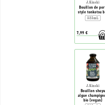
J.Kinski
Bouillon de po
style tonkotsu b
525mL
7,99 €
J.Kinski
Bouillon shoy
algue champign
bio (vegan)