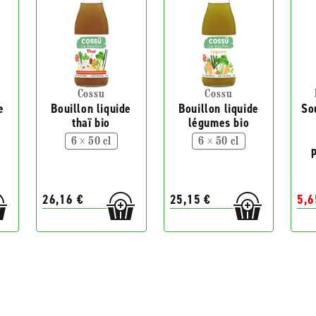
Cossu
Cossu
e
Bouillon liquide
Bouillon liquide
So
thaï bio
légumes bio
6 × 50 cl
6 × 50 cl
26,16 €
25,15 €
5,6