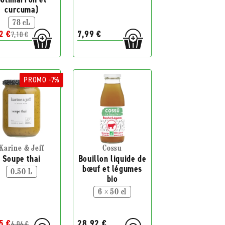
curcuma)
78 cL
2 €
7,99 €
7,10 €
PROMO -7%
Karine & Jeff
Cossu
Soupe thai
Bouillon liquide de
bœuf et légumes
0.50 L
bio
6 × 50 cl
5 €
28,92 €
6,06 €