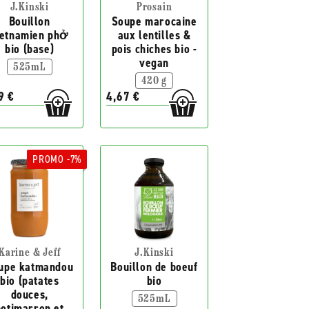
J.Kinski
Prosain
Bouillon
Soupe marocaine
ietnamien phở
aux lentilles &
bio (base)
pois chiches bio -
vegan
525mL
420 g
9 €
4,67 €
PROMO -7%
Karine & Jeff
J.Kinski
upe katmandou
Bouillon de boeuf
bio (patates
bio
douces,
525mL
potimarron et