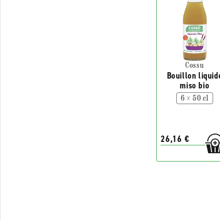
Cossu
Bouillon liquid
miso bio
6 × 50 cl
26,16 €