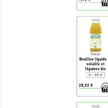
Cossu
Bouillon liquide
volaille et
légumes bio
6 × 50 cl
28,92 €